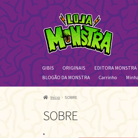
Pular
Pular
para
para
navegação
o
conteúdo
GIBIS
ORIGINAIS
EDITORA MONSTRA
BLOGÃO DA MONSTRA
Carrinho
Minh
Início
SOBRE
SOBRE