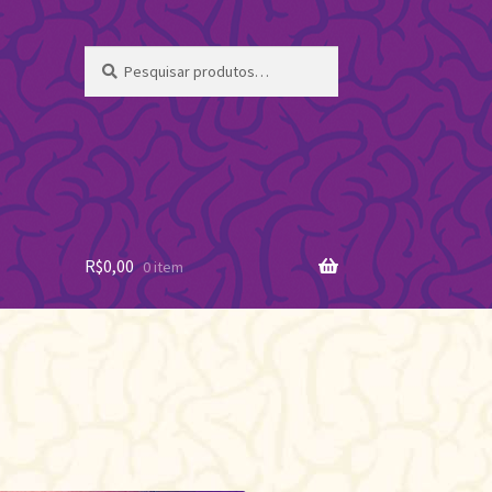
Pesquisar
Pesquisar
por:
R$
0,00
0 item