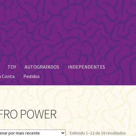
TOY
AUTOGRAFADOS
INDEPENDENTES
a Conta
Pedidos
FRO POWER
Class
Exibindo 1–12 de 16 resultados