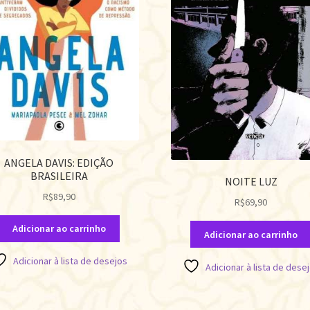
ANGELA DAVIS: EDIÇÃO
BRASILEIRA
NOITE LUZ
R$
89,90
R$
69,90
Adicionar ao carrinho
Adicionar ao carrinho
Adicionar à lista de desejos
Adicionar à lista de dese