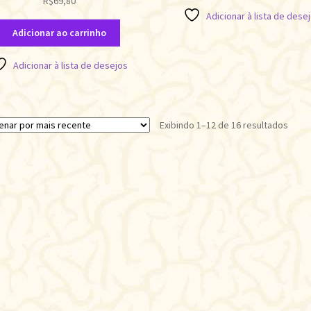
R$
69,80
Adicionar à lista de dese
Adicionar ao carrinho
Adicionar à lista de desejos
Class
Exibindo 1–12 de 16 resultados
por
mais
recen