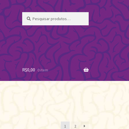
Pesquisar
Pesquisar
por:
R$
0,00
0 item
ificado
1
2