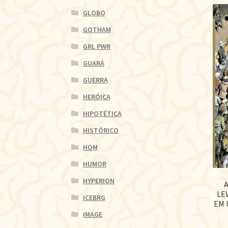
GLOBO
GOTHAM
GRL PWR
GUARÁ
GUERRA
HERÓICA
HIPOTÉTICA
HISTÓRICO
HQM
HUMOR
HYPERION
A
LE
ICEBRG
EM 
IMAGE