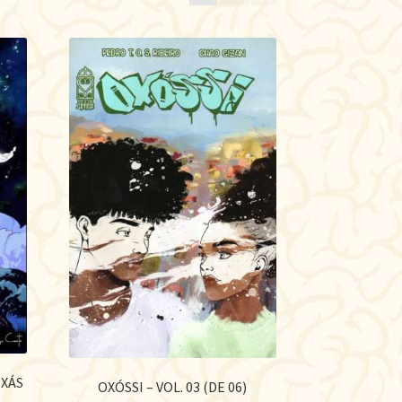
te
IXÁS
OXÓSSI – VOL. 03 (DE 06)