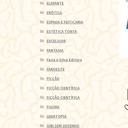
ELEFANTE
ERÓTICA
ESPADA E FEITIÇARIA
ESTÉTICA TORTA
EXCELSIOR
FANTASIA
Faria e Silva Editora
FAROESTE
FICÇÃO
FICÇÃO CIENTÍFICA
FICÇÃO CIENTÍFICA
FIGURA
GEEKTOPIA
GIBI SEM DESENHO