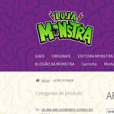
Pular
Pular
para
para
navegação
o
conteúdo
GIBIS
ORIGINAIS
EDITORA MONSTRA
BLOGÃO DA MONSTRA
Carrinho
Minh
Início
AFRO POWER
A
Categorias de produto
30.880.688 LEONARDO GOMES DA