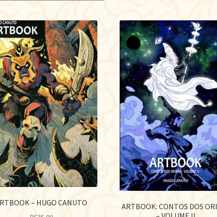
por
mais
recen
RTBOOK – HUGO CANUTO
ARTBOOK: CONTOS DOS OR
– VOLUME II
R$
35,00