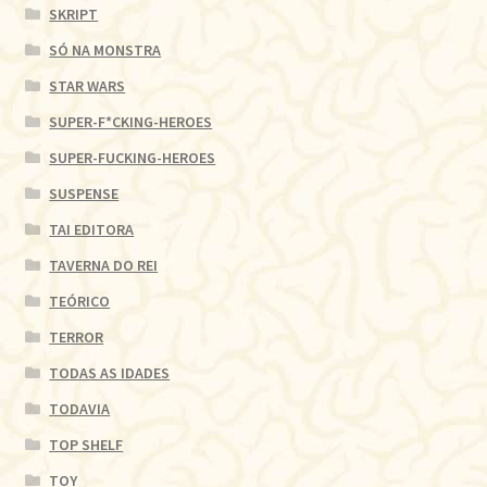
SKRIPT
SÓ NA MONSTRA
STAR WARS
SUPER-F*CKING-HEROES
SUPER-FUCKING-HEROES
SUSPENSE
TAI EDITORA
TAVERNA DO REI
TEÓRICO
TERROR
TODAS AS IDADES
TODAVIA
TOP SHELF
TOY