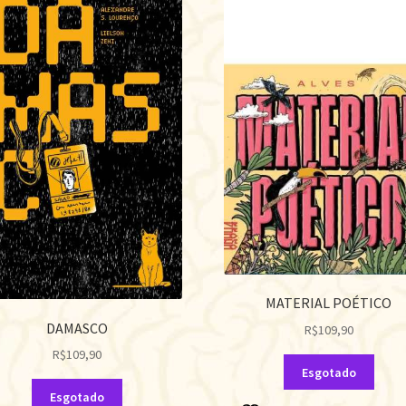
MATERIAL POÉTICO
DAMASCO
R$
109,90
R$
109,90
Esgotado
Esgotado