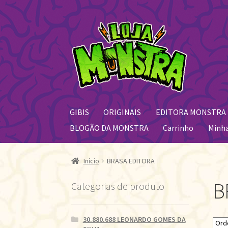
Pular
Pular
para
para
navegação
o
conteúdo
GIBIS
ORIGINAIS
EDITORA MONSTRA
BLOGÃO DA MONSTRA
Carrinho
Minh
Início
BRASA EDITORA
B
Categorias de produto
30.880.688 LEONARDO GOMES DA