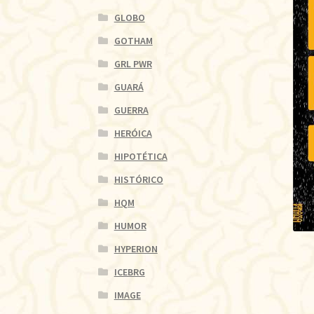
GLOBO
GOTHAM
GRL PWR
GUARÁ
GUERRA
HERÓICA
HIPOTÉTICA
HISTÓRICO
HQM
HUMOR
HYPERION
ICEBRG
IMAGE