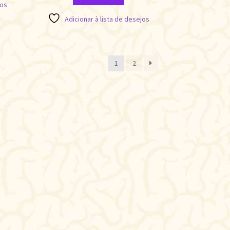
jos
Adicionar à lista de desejos
ificado
1
2
te