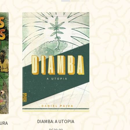
te
DIAMBA: A UTOPIA
TURA
R$
29,90