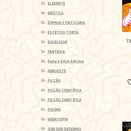
ELEFANTE
ERÓTICA
ESPADA E FEITIÇARIA
ESTÉTICA TORTA
T0
EXCELSIOR
FANTASIA
Faria e Silva Editora
FAROESTE
FICÇÃO
FICÇÃO CIENTÍFICA
FICÇÃO CIENTÍFICA
FIGURA
GEEKTOPIA
GIBI SEM DESENHO