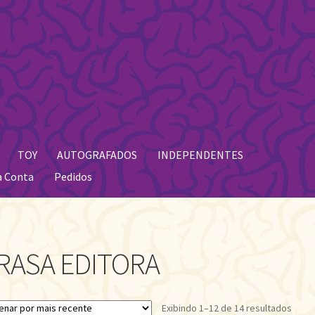
TOY
AUTOGRAFADOS
INDEPENDENTES
a Conta
Pedidos
RASA EDITORA
Class
Exibindo 1–12 de 14 resultados