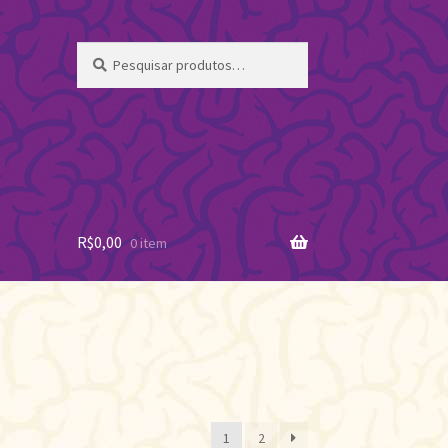
Pesquisar
Pesquisar
por:
R$
0,00
0 item
ificado
1
2