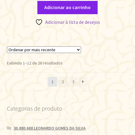
Adicionar ao carrinho
Adicionar à lista de desejos
Classificado
Exibindo 1–12 de 26 resultados
por
mais
1
2
3
recente
Categorias de produto
30.880.688 LEONARDO GOMES DA SILVA