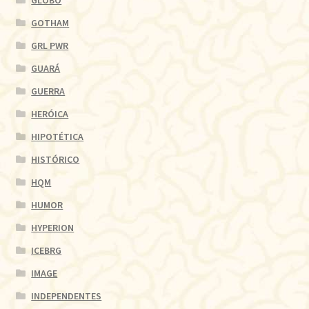
GLOBO
GOTHAM
GRL PWR
GUARÁ
GUERRA
HERÓICA
HIPOTÉTICA
HISTÓRICO
HQM
HUMOR
HYPERION
ICEBRG
IMAGE
INDEPENDENTES