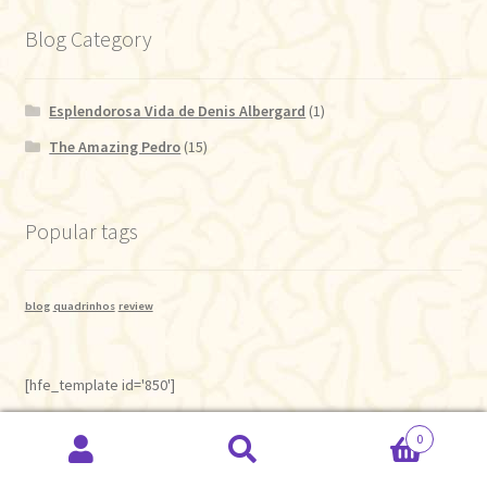
Blog Category
Esplendorosa Vida de Denis Albergard
(1)
The Amazing Pedro
(15)
Popular tags
blog
quadrinhos
review
[hfe_template id='850']
0
Pesquisar
Pesquisar