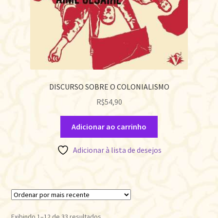
DISCURSO SOBRE O COLONIALISMO
R$
54,90
Adicionar ao carrinho
Adicionar à lista de desejos
Classificado
Exibindo 1–12 de 33 resultados