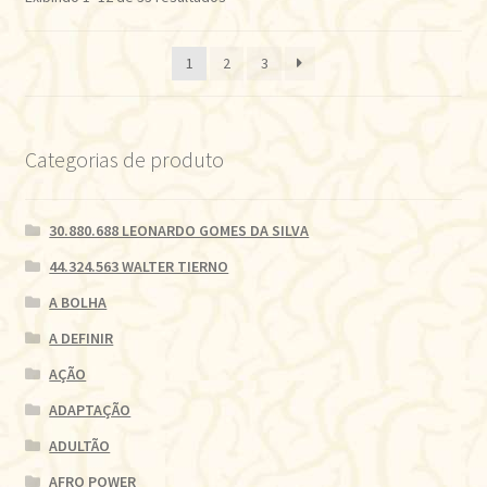
por
mais
1
2
3
recente
Categorias de produto
30.880.688 LEONARDO GOMES DA SILVA
44.324.563 WALTER TIERNO
A BOLHA
A DEFINIR
AÇÃO
ADAPTAÇÃO
ADULTÃO
AFRO POWER