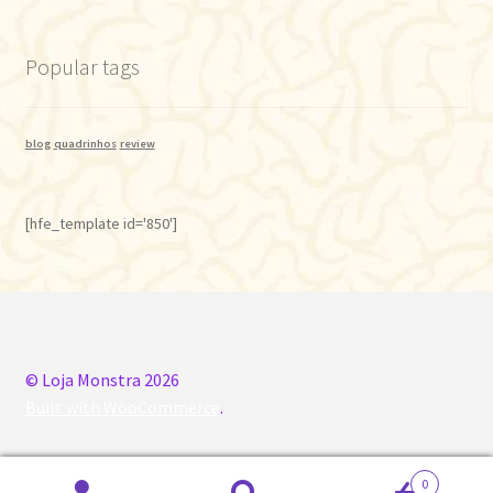
Popular tags
blog
quadrinhos
review
[hfe_template id='850']
© Loja Monstra 2026
Built with WooCommerce
.
0