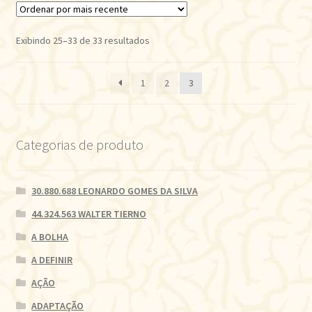
Classificado
Exibindo 25–33 de 33 resultados
por
mais
1
2
3
recente
Categorias de produto
30.880.688 LEONARDO GOMES DA SILVA
44.324.563 WALTER TIERNO
A BOLHA
A DEFINIR
AÇÃO
ADAPTAÇÃO