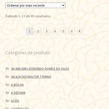
Classificado
Exibindo 1–12 de 69 resultados
por
mais
1
2
3
4
5
6
recente
Categorias de produto
30.880.688 LEONARDO GOMES DA SILVA
44.324.563 WALTER TIERNO
A BOLHA
A DEFINIR
AÇÃO
ADAPTAÇÃO