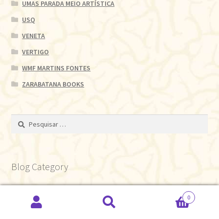
UMAS PARADA MEIO ARTÍSTICA
USQ
VENETA
VERTIGO
WMF MARTINS FONTES
ZARABATANA BOOKS
Pesquisar
por:
Blog Category
0
Esplendorosa Vida de Denis Albergard
(1)
Pesquisar
Pesquisar
The Amazing Pedro
(15)