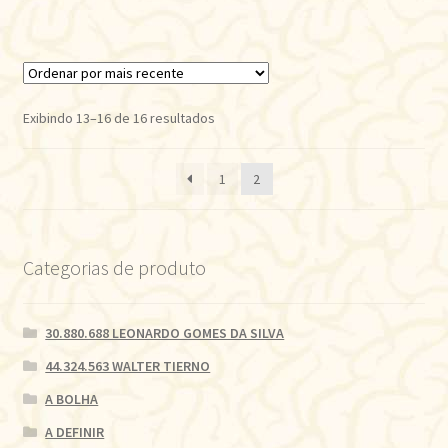
Classificado
Exibindo 13–16 de 16 resultados
por
mais
1
2
recente
Categorias de produto
30.880.688 LEONARDO GOMES DA SILVA
44.324.563 WALTER TIERNO
A BOLHA
A DEFINIR