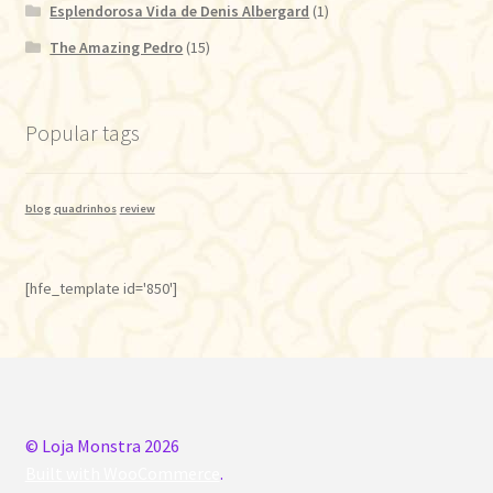
Esplendorosa Vida de Denis Albergard
(1)
The Amazing Pedro
(15)
Popular tags
blog
quadrinhos
review
[hfe_template id='850']
© Loja Monstra 2026
Built with WooCommerce
.