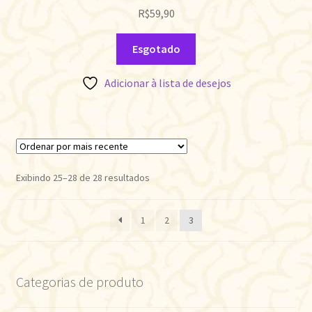
R$
59,90
Esgotado
Adicionar à lista de desejos
Classificado
Exibindo 25–28 de 28 resultados
por
mais
1
2
3
recente
Categorias de produto