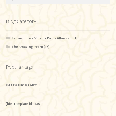
por:
Blog Category
Esplendorosa Vida de Denis Albergard
(1)
The Amazing Pedro
(15)
Popular tags
blog
quadrinhos
review
[hfe_template id='850']