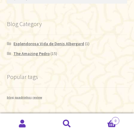
por:
Blog Category
Esplendorosa Vida de Denis Albergard
(1)
The Amazing Pedro
(15)
Popular tags
blog
quadrinhos
review
[hfe_template id='850']
0
Pesquisar
Pesquisar