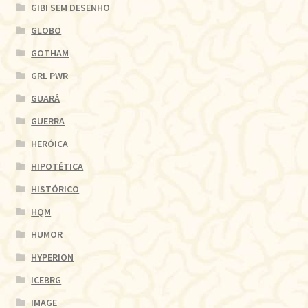
GIBI SEM DESENHO
GLOBO
GOTHAM
GRL PWR
GUARÁ
GUERRA
HERÓICA
HIPOTÉTICA
HISTÓRICO
HQM
HUMOR
HYPERION
ICEBRG
IMAGE