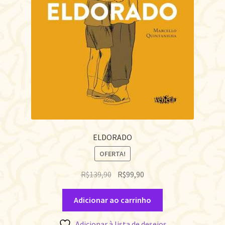
ELDORADO
OFERTA!
O
O
R$
139,90
R$
99,90
preço
preço
original
atual
Adicionar ao carrinho
era:
é:
R$139,90.
R$99,90.
Adicionar à lista de desejos