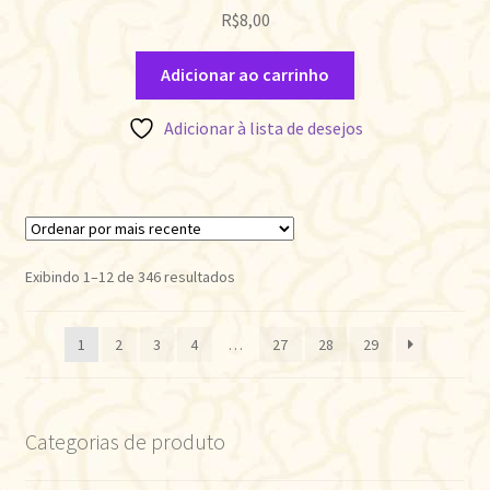
R$
8,00
Adicionar ao carrinho
Adicionar à lista de desejos
Classificado
Exibindo 1–12 de 346 resultados
por
mais
1
2
3
4
…
27
28
29
recente
Categorias de produto