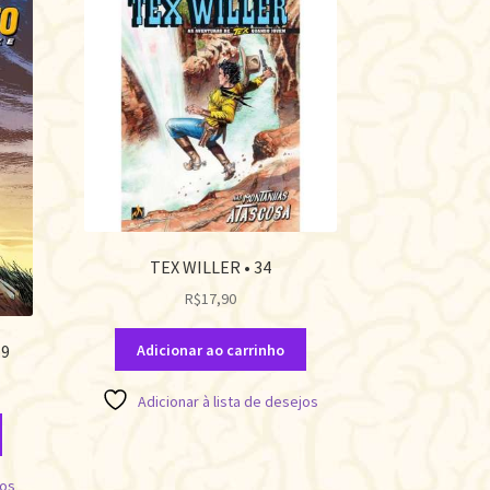
TEX WILLER • 34
R$
17,90
Adicionar ao carrinho
 9
Adicionar à lista de desejos
jos