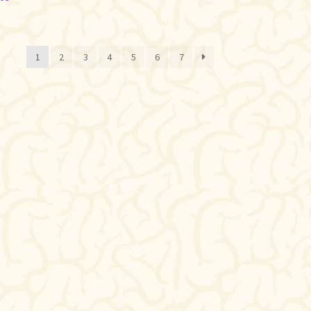
ificado
1
2
3
4
5
6
7
te