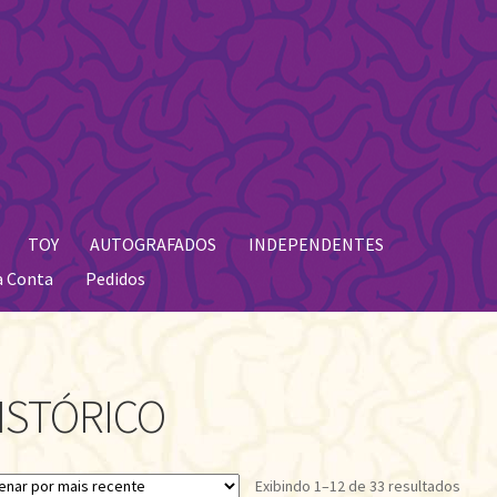
TOY
AUTOGRAFADOS
INDEPENDENTES
a Conta
Pedidos
ISTÓRICO
Class
Exibindo 1–12 de 33 resultados