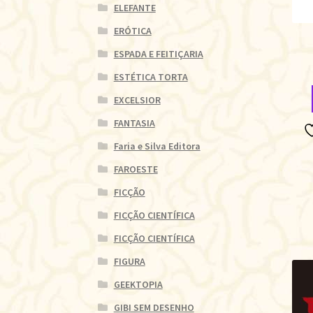
ELEFANTE
ERÓTICA
ESPADA E FEITIÇARIA
ESTÉTICA TORTA
EXCELSIOR
FANTASIA
Faria e Silva Editora
FAROESTE
FICÇÃO
FICÇÃO CIENTÍFICA
FICÇÃO CIENTÍFICA
FIGURA
GEEKTOPIA
GIBI SEM DESENHO