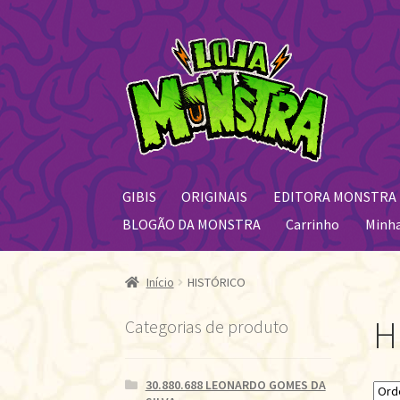
Pular
Pular
para
para
navegação
o
conteúdo
GIBIS
ORIGINAIS
EDITORA MONSTRA
BLOGÃO DA MONSTRA
Carrinho
Minh
Início
HISTÓRICO
H
Categorias de produto
30.880.688 LEONARDO GOMES DA