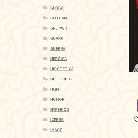
GLOBO
GOTHAM
GRL PWR
GUARÁ
GUERRA
HERÓICA
HIPOTÉTICA
HISTÓRICO
HQM
HUMOR
HYPERION
ICEBRG
IMAGE