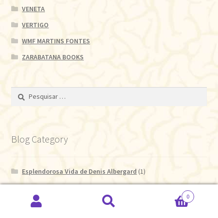
VENETA
VERTIGO
WMF MARTINS FONTES
ZARABATANA BOOKS
Pesquisar
por:
Blog Category
Esplendorosa Vida de Denis Albergard
(1)
The Amazing Pedro
(15)
0
Pesquisar
Pesquisar