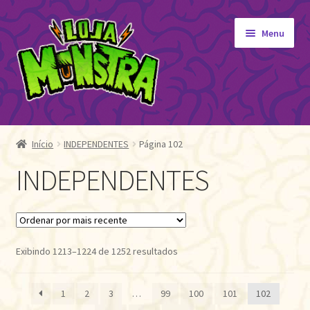
Pular
Pular
Menu
para
para
navegação
o
conteúdo
GIBIS
Expandi
menu
ORIGINAIS
Início
INDEPENDENTES
Página 102
descen
EDITORA MONSTRA
INDEPENDENTES
TOY
AUTOGRAFADOS
INDEPENDENTES
BLOGÃO DA MONSTRA
Classificado
Exibindo 1213–1224 de 1252 resultados
por
Pedidos
mais
Detalhes da conta
1
2
3
…
99
100
101
102
recente