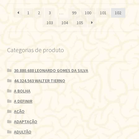
por
mais
1
2
3
…
99
100
101
102
recente
103
104
105
Categorias de produto
30.880.688 LEONARDO GOMES DA SILVA
44.324.563 WALTER TIERNO
A BOLHA
A DEFINIR
AÇÃO
ADAPTAÇÃO
ADULTÃO