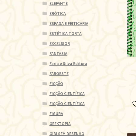
ELEFANTE
ERÓTICA
ESPADA E FEITIÇARIA
ESTÉTICA TORTA
EXCELSIOR
FANTASIA
Faria e Silva Editora
FAROESTE
FICÇÃO
FICÇÃO CIENTÍFICA
FICÇÃO CIENTÍFICA
FIGURA
GEEKTOPIA
GIBI SEM DESENHO