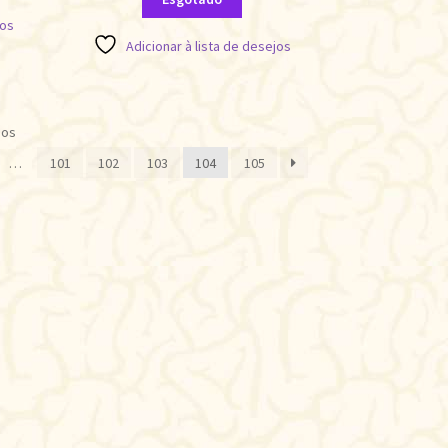
jos
Adicionar à lista de desejos
Classificado
dos
por
…
101
102
103
104
105
mais
recente