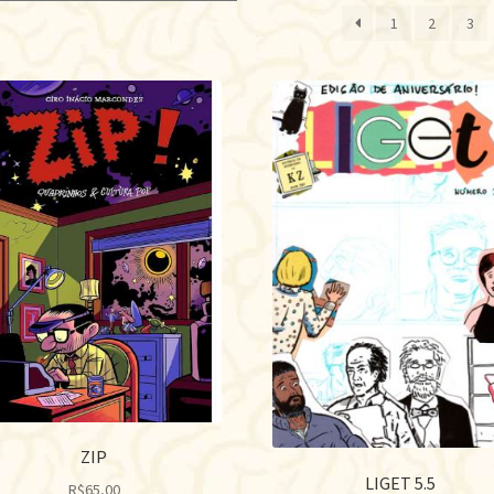
1
2
3
ZIP
LIGET 5.5
R$
65,00