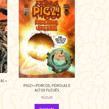
AL •
PIGZ! • PORCOS, PÉROLAS E
ALTOS FUZUÊS
R$
20,00
Esgotado