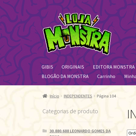
Pular
Pular
para
para
navegação
o
conteúdo
GIBIS
ORIGINAIS
EDITORA MONSTRA
BLOGÃO DA MONSTRA
Carrinho
Minh
Início
INDEPENDENTES
Página 104
I
Categorias de produto
30.880.688 LEONARDO GOMES DA