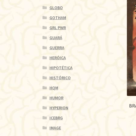
GLOBO
GOTHAM
GRL PWR
GUARÁ
GUERRA
HERÓICA
HIPOTÉTICA
HISTÓRICO
HQM
HUMOR
BR
HYPERION
ICEBRG
IMAGE