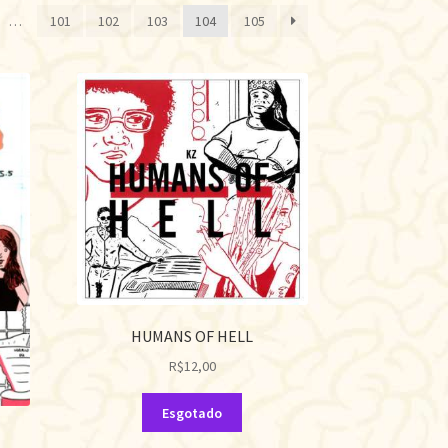
por
…
101
102
103
104
105
mais
recente
HUMANS OF HELL
R$
12,00
Esgotado