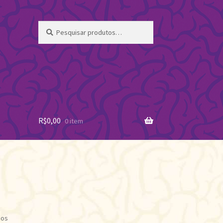
Pesquisar
Pesquisar
por:
R$
0,00
0 item
Classificado
dos