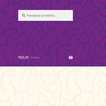
Pesquisar
Pesquisar
por:
R$
0,00
0 item
assificado