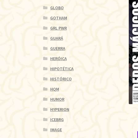
GLOBO
GOTHAM
GRL PWR
GUARÁ
GUERRA
HERÓICA
HIPOTÉTICA
HISTÓRICO
HQM
HUMOR
HYPERION
ICEBRG
IMAGE