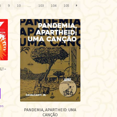
or
8
9
10
…
103
104
105
ais
ecente
L! –
jos
PANDEMIA, APARTHEID: UMA
CANÇÃO