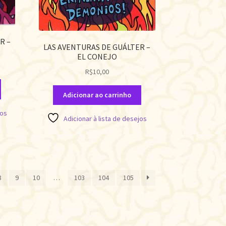
R –
LAS AVENTURAS DE GUÁLTER –
EL CONEJO
R$
10,00
Adicionar ao carrinho
jos
Adicionar à lista de desejos
assificado
or
8
9
10
…
103
104
105
ais
ecente