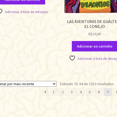
Adicionar à lista de desejos
LAS AVENTURAS DE GUÁLTE
EL CONEJO
R$
10,00
Adicionar ao carrinho
Adicionar à lista de dese
Cl
Exibindo 73–84 de 1252 resultados
p
1
2
3
4
5
6
7
m
r