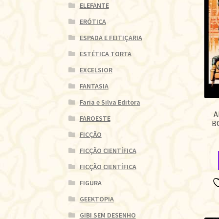
ELEFANTE
ERÓTICA
ESPADA E FEITIÇARIA
ESTÉTICA TORTA
EXCELSIOR
FANTASIA
Faria e Silva Editora
A
FAROESTE
B
FICÇÃO
FICÇÃO CIENTÍFICA
FICÇÃO CIENTÍFICA
FIGURA
GEEKTOPIA
GIBI SEM DESENHO