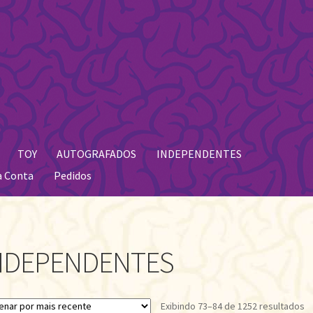
TOY
AUTOGRAFADOS
INDEPENDENTES
a Conta
Pedidos
NDEPENDENTES
Cl
Exibindo 73–84 de 1252 resultados