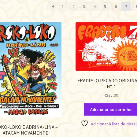
p
1
2
3
4
5
6
7
m
r
FRADIM: O PECADO ORIGINA
N° 7
R$
35,00
Adicionar ao carrinho
Adicionar à lista de dese
KO-LOKO E ADRINA-LINA –
ATACAM NOVAMENTE!