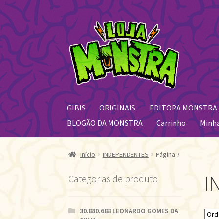
Pular
Pular
para
para
navegação
o
conteúdo
GIBIS
ORIGINAIS
EDITORA MONSTRA
BLOGÃO DA MONSTRA
Carrinho
Minh
Início
INDEPENDENTES
Página 7
I
Categorias de produto
30.880.688 LEONARDO GOMES DA