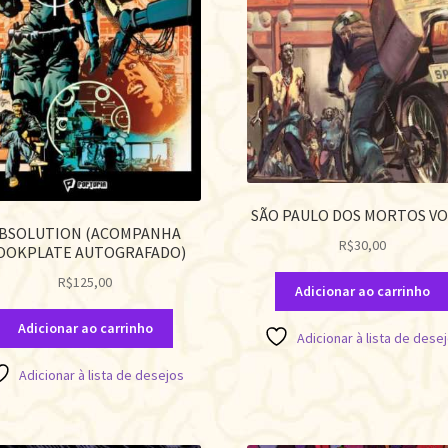
SÃO PAULO DOS MORTOS VO
BSOLUTION (ACOMPANHA
R$
30,00
OOKPLATE AUTOGRAFADO)
R$
125,00
Adicionar ao carrinho
Adicionar ao carrinho
Adicionar à lista de dese
Adicionar à lista de desejos