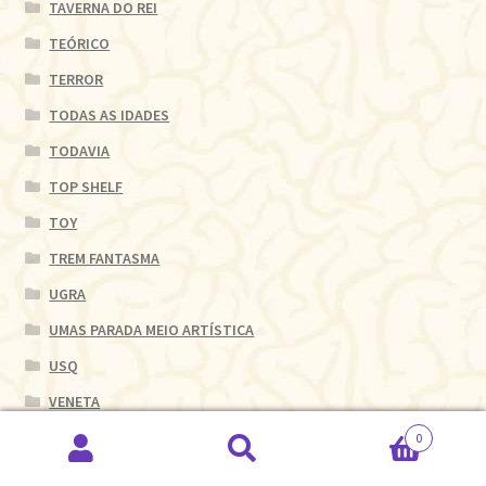
TAVERNA DO REI
TEÓRICO
TERROR
TODAS AS IDADES
TODAVIA
TOP SHELF
TOY
TREM FANTASMA
UGRA
UMAS PARADA MEIO ARTÍSTICA
USQ
VENETA
VERTIGO
0
Pesquisar
Pesquisar
WMF MARTINS FONTES