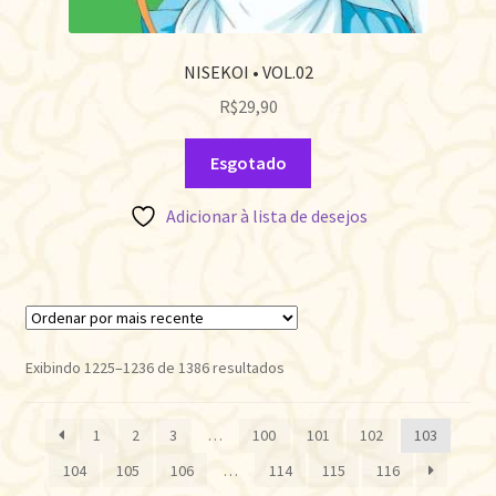
NISEKOI • VOL.02
R$
29,90
Esgotado
Adicionar à lista de desejos
Classificado
Exibindo 1225–1236 de 1386 resultados
por
mais
1
2
3
…
100
101
102
103
recente
104
105
106
…
114
115
116