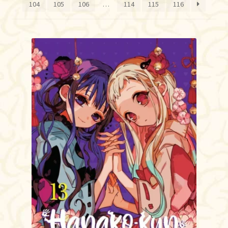
104
105
106
…
114
115
116
TOY
AUTOGRAFADOS
INDEPENDENTES
BLOGÃO DA MONSTRA
Pedidos
Detalhes da conta