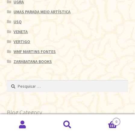
UGRA
UMAS PARADA MEIO ARTÍSTICA
USQ
VENETA
VERTIGO
WMF MARTINS FONTES
ZARABATANA BOOKS
Pesquisar
por:
Blog Category
0
Pesquisar
Pesquisar
Esplendorosa Vida de Denis Albergard
(1)