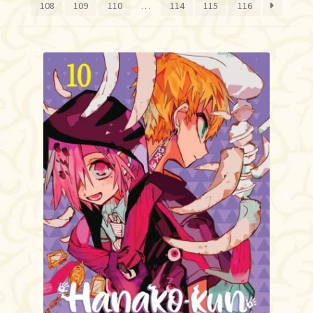
108
109
110
…
114
115
116
TOY
AUTOGRAFADOS
INDEPENDENTES
BLOGÃO DA MONSTRA
Pedidos
Detalhes da conta