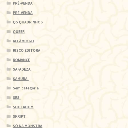
PRÉ-VENDA
PRÉ-VENDA
QS QUADRINHOS
QUEER
RELÂMPAGO
RISCO EDITORA
ROMANCE
SAFADEZA
SAMURAI
Sem categoria
SESI
SHOCKDOM
SKRIPT
SÓ NA MONSTRA