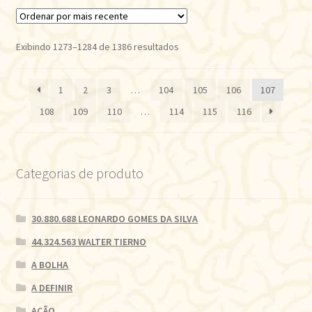
Classificado
Exibindo 1273–1284 de 1386 resultados
por
mais
1
2
3
…
104
105
106
107
recente
108
109
110
…
114
115
116
Categorias de produto
30.880.688 LEONARDO GOMES DA SILVA
44.324.563 WALTER TIERNO
A BOLHA
A DEFINIR
AÇÃO