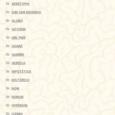
GEEKTOPIA
GIBI SEM DESENHO
GLOBO
GOTHAM
GRL PWR
GUARÁ
GUERRA
HERÓICA
HIPOTÉTICA
HISTÓRICO
HQM
HUMOR
HYPERION
ICEBRG