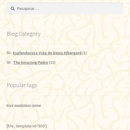
Pesquisar
por:
Blog Category
Esplendorosa Vida de Denis Albergard
(1)
The Amazing Pedro
(15)
Popular tags
blog
quadrinhos
review
[hfe_template id='850']