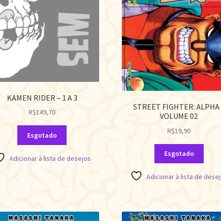
KAMEN RIDER – 1 A 3
STREET FIGHTER: ALPHA 
R$
149,70
VOLUME 02
R$
19,90
Esgotado
Esgotado
Adicionar à lista de desejos
Adicionar à lista de dese