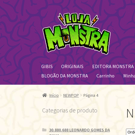
Pular
Pular
para
para
navegação
o
conteúdo
GIBIS
ORIGINAIS
EDITORA MONSTRA
BLOGÃO DA MONSTRA
Carrinho
Minh
Início
NEWPOP
Página 4
N
Categorias de produto
30.880.688 LEONARDO GOMES DA