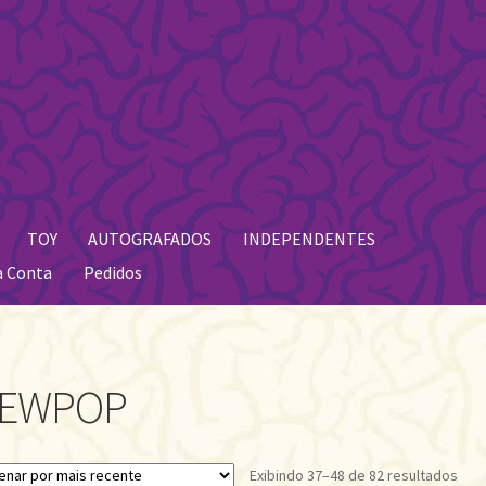
TOY
AUTOGRAFADOS
INDEPENDENTES
a Conta
Pedidos
EWPOP
Clas
Exibindo 37–48 de 82 resultados