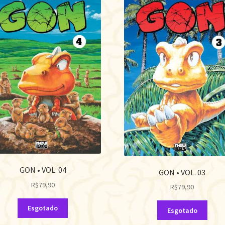
GON • VOL. 04
GON • VOL. 03
R$
79,90
R$
79,90
Esgotado
Esgotado