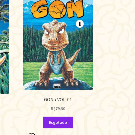
GON • VOL. 01
R$
79,90
Esgotado