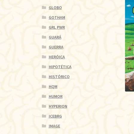
GLOBO
GOTHAM
GRL PWR
GUARÁ
GUERRA
HERÓICA
HIPOTÉTICA
HISTÓRICO
HQM
HUMOR
HYPERION
ICEBRG
IMAGE