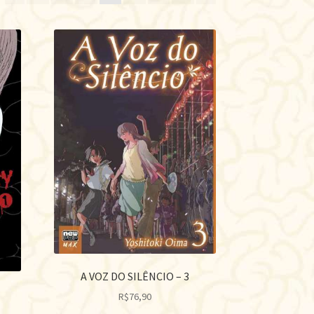
s
ente
A VOZ DO SILÊNCIO – 3
R$
76,90