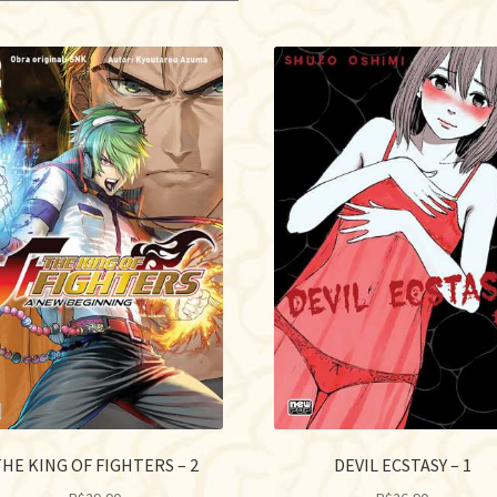
por
mai
rec
HE KING OF FIGHTERS – 2
DEVIL ECSTASY – 1