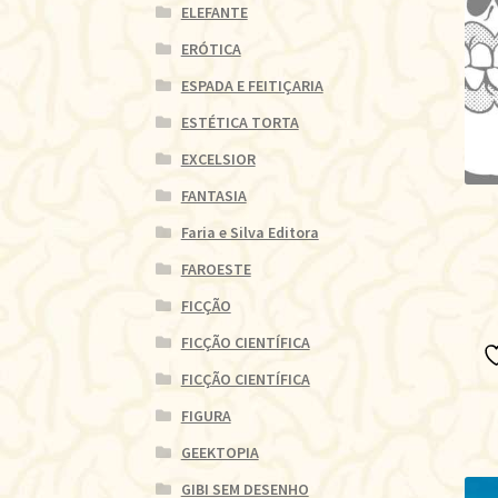
ELEFANTE
ERÓTICA
ESPADA E FEITIÇARIA
ESTÉTICA TORTA
EXCELSIOR
FANTASIA
Faria e Silva Editora
FAROESTE
FICÇÃO
FICÇÃO CIENTÍFICA
FICÇÃO CIENTÍFICA
FIGURA
GEEKTOPIA
GIBI SEM DESENHO