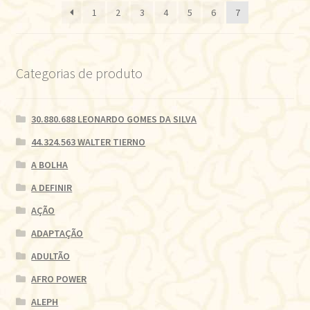
1
2
3
4
5
6
7
recente
Categorias de produto
30.880.688 LEONARDO GOMES DA SILVA
44.324.563 WALTER TIERNO
A BOLHA
A DEFINIR
AÇÃO
ADAPTAÇÃO
ADULTÃO
AFRO POWER
ALEPH