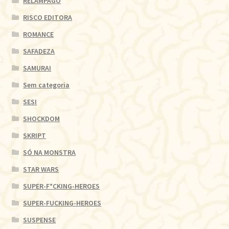
RELÂMPAGO
RISCO EDITORA
ROMANCE
SAFADEZA
SAMURAI
Sem categoria
SESI
SHOCKDOM
SKRIPT
SÓ NA MONSTRA
STAR WARS
SUPER-F*CKING-HEROES
SUPER-FUCKING-HEROES
SUSPENSE