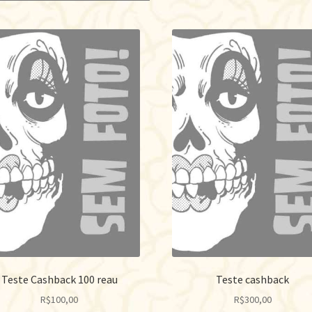
po
ma
re
Teste Cashback 100 reau
Teste cashback
R$
100,00
R$
300,00