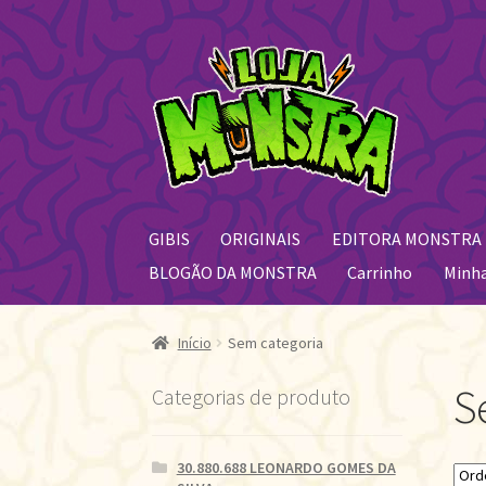
Pular
Pular
para
para
navegação
o
conteúdo
GIBIS
ORIGINAIS
EDITORA MONSTRA
BLOGÃO DA MONSTRA
Carrinho
Minh
Início
Sem categoria
S
Categorias de produto
30.880.688 LEONARDO GOMES DA