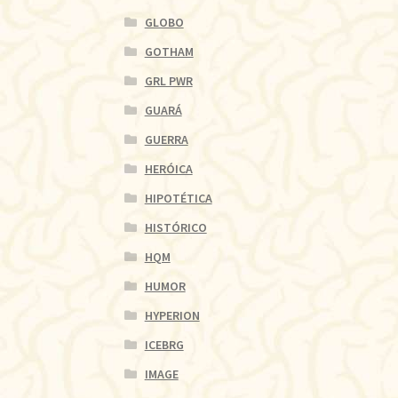
GLOBO
GOTHAM
GRL PWR
GUARÁ
GUERRA
HERÓICA
HIPOTÉTICA
HISTÓRICO
HQM
HUMOR
HYPERION
ICEBRG
IMAGE