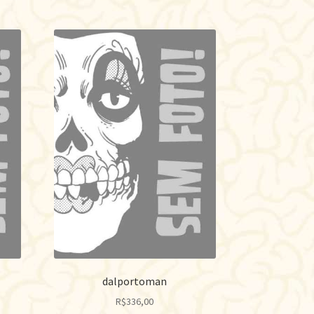
r
is
cente
dalportoman
R$
336,00