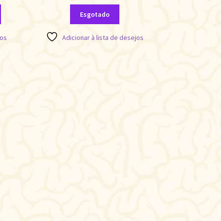
Esgotado
jos
Adicionar à lista de desejos
ssificado
r
is
cente