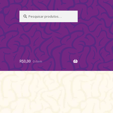
Pesquisar
Pesquisar
por:
R$
0,00
0 item
ssificado