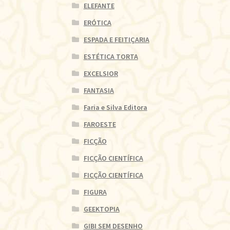
ELEFANTE
ERÓTICA
ESPADA E FEITIÇARIA
ESTÉTICA TORTA
EXCELSIOR
FANTASIA
Faria e Silva Editora
FAROESTE
FICÇÃO
FICÇÃO CIENTÍFICA
FICÇÃO CIENTÍFICA
FIGURA
GEEKTOPIA
GIBI SEM DESENHO