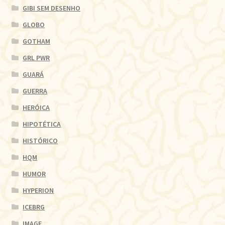
GIBI SEM DESENHO
GLOBO
GOTHAM
GRL PWR
GUARÁ
GUERRA
HERÓICA
HIPOTÉTICA
HISTÓRICO
HQM
HUMOR
HYPERION
ICEBRG
IMAGE