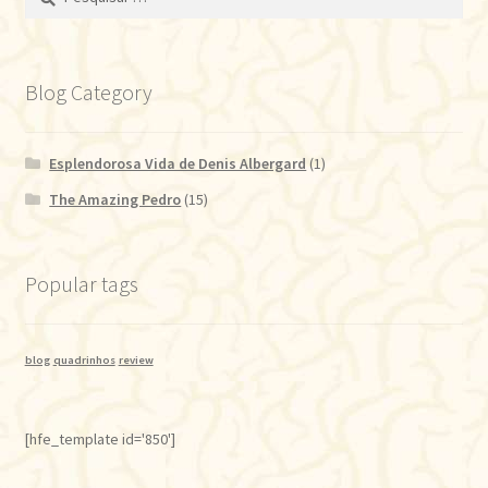
por:
Blog Category
Esplendorosa Vida de Denis Albergard
(1)
The Amazing Pedro
(15)
Popular tags
blog
quadrinhos
review
[hfe_template id='850']