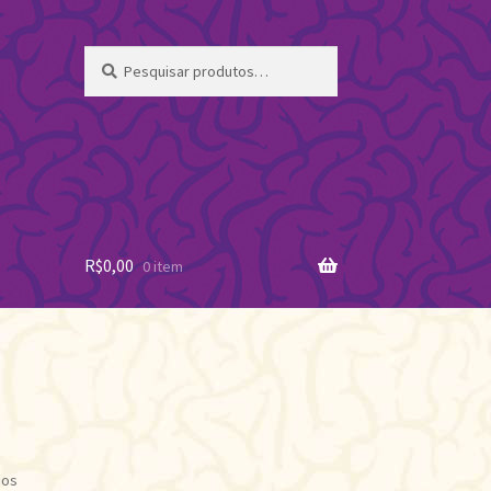
Pesquisar
Pesquisar
por:
R$
0,00
0 item
Classificado
dos