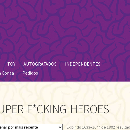
TOY
AUTOGRAFADOS
INDEPENDENTES
a Conta
Pedidos
UPER-F*CKING-HEROES
Exibindo 1633–1644 de 1802 resulta