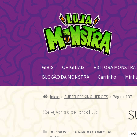
Pular
Pular
para
para
navegação
o
conteúdo
GIBIS
ORIGINAIS
EDITORA MONSTRA
BLOGÃO DA MONSTRA
Carrinho
Minh
Início
SUPER-F*CKING-HEROES
Página 137
S
Categorias de produto
30.880.688 LEONARDO GOMES DA