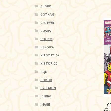
GLOBO
GOTHAM
GRL PWR
GUARÁ
GUERRA
HERÓICA
HIPOTÉTICA
HISTÓRICO
HQM
HUMOR
HYPERION
ICEBRG
IMAGE
C
VOL.