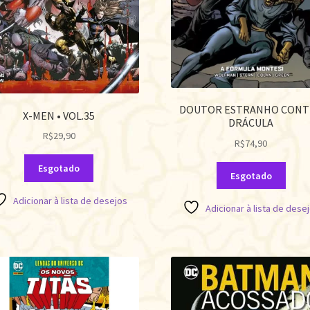
DOUTOR ESTRANHO CONT
X-MEN • VOL.35
DRÁCULA
R$
29,90
R$
74,90
Esgotado
Esgotado
Adicionar à lista de desejos
Adicionar à lista de dese