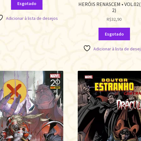
Esgotado
HERÓIS RENASCEM • VOL.02(
2)
Adicionar à lista de desejos
R$
32,90
Esgotado
Adicionar à lista de dese