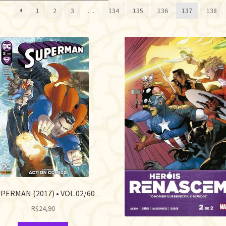
1
2
3
…
134
135
136
137
138
PERMAN (2017) • VOL.02/60
R$
24,90