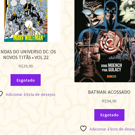
ENDAS DO UNIVERSO DC: OS
NOVOS TITÃS • VOL.22
R$
39,90
Esgotado
BATMAN: ACOSSADO
Adicionar à lista de desejos
R$
94,90
Esgotado
Adicionar à lista de dese