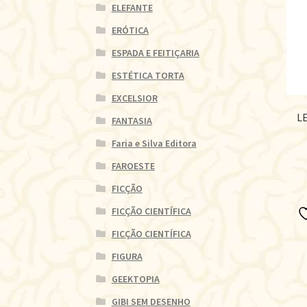
ELEFANTE
ERÓTICA
ESPADA E FEITIÇARIA
ESTÉTICA TORTA
EXCELSIOR
L
FANTASIA
Faria e Silva Editora
FAROESTE
FICÇÃO
FICÇÃO CIENTÍFICA
FICÇÃO CIENTÍFICA
FIGURA
GEEKTOPIA
GIBI SEM DESENHO