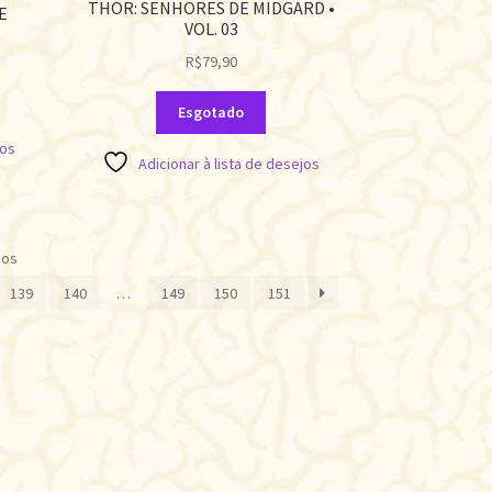
THOR: SENHORES DE MIDGARD •
E
VOL. 03
R$
79,90
Esgotado
jos
Adicionar à lista de desejos
Classificado
dos
por
139
140
…
149
150
151
mais
recente