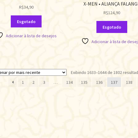
X-MEN • ALIANÇA FALANG
R$
34,90
R$
124,90
Esgotado
Esgotado
Adicionar à lista de desejos
Adicionar à lista de dese
Exibindo 1633–1644 de 1802 resulta
1
2
3
…
134
135
136
137
138