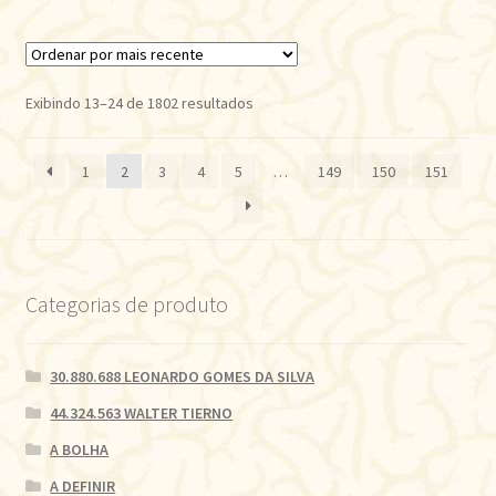
Classificado
Exibindo 13–24 de 1802 resultados
por
mais
1
2
3
4
5
…
149
150
151
recente
Categorias de produto
30.880.688 LEONARDO GOMES DA SILVA
44.324.563 WALTER TIERNO
A BOLHA
A DEFINIR