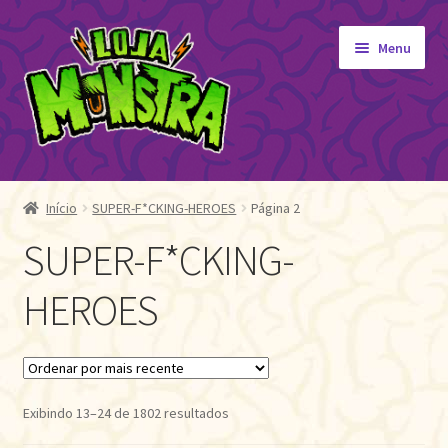
Pular
Pular
Menu
para
para
navegação
o
conteúdo
GIBIS
Expandi
menu
Início
SUPER-F*CKING-HEROES
Página 2
SUPER-F*CKING-HEROES
descen
SUPER-F*CKING-
MANGÁ
HEROES
GERAL
PROMOÇÕES
ORIGINAIS
Classificado
Exibindo 13–24 de 1802 resultados
por
EDITORA MONSTRA