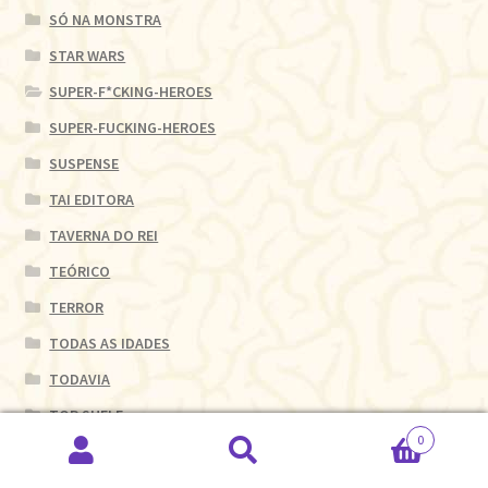
SÓ NA MONSTRA
STAR WARS
SUPER-F*CKING-HEROES
SUPER-FUCKING-HEROES
SUSPENSE
TAI EDITORA
TAVERNA DO REI
TEÓRICO
TERROR
TODAS AS IDADES
TODAVIA
TOP SHELF
0
TOY
Pesquisar
Pesquisar
TREM FANTASMA