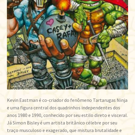
Kevin Eastman é co-criador do fenômeno Tartarugas Ninja
e uma figura central dos quadrinhos independentes dos
anos 1980 e 1990, conhecido por seu estilo direto e visceral.
Já Simon Bisley é um artista britânico célebre por seu
traço musculoso e exagerado, que mistura brutalidade e