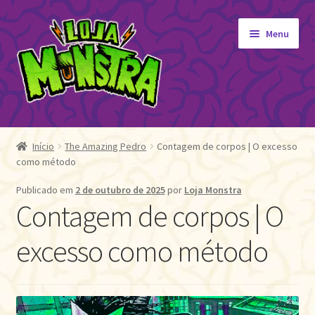
Pular
Pular
Menu
para
para
navegação
o
conteúdo
GIBIS
Expandi
menu
ORIGINAIS
Início
The Amazing Pedro
Contagem de corpos | O excesso
descen
como método
EDITORA MONSTRA
TOY
Publicado em
2 de outubro de 2025
por
Loja Monstra
Contagem de corpos | O
AUTOGRAFADOS
INDEPENDENTES
excesso como método
BLOGÃO DA MONSTRA
Pedidos
Detalhes da conta