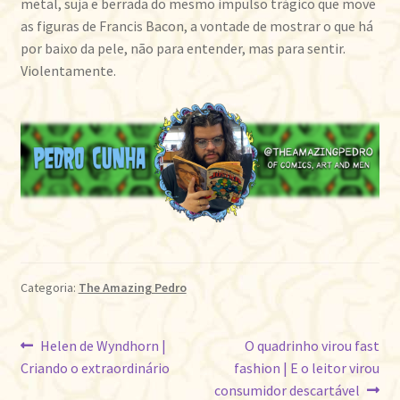
metal, suja e berrada do mesmo impulso trágico que move
as figuras de Francis Bacon, a vontade de mostrar o que há
por baixo da pele, não para entender, mas para sentir.
Violentamente.
Categoria:
The Amazing Pedro
Navegação
Post
Próximo
Helen de Wyndhorn |
O quadrinho virou fast
anterior:
post:
Criando o extraordinário
fashion | E o leitor virou
de
consumidor descartável