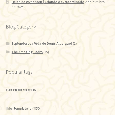
Helen de Wyndhorn | Criando o extraordinário
2 de outubro
de 2025
Blog Category
Esplendorosa Vida de Denis Albergard
(1)
The Amazing Pedro
(15)
Popular tags
blog
quadrinhos
review
[hfe_template id='850']