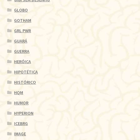
GLOBO
GOTHAM
GRL PWR
GUARÁ
GUERRA
HERÓICA
HIPOTÉTICA
HISTÓRICO
HQM
HUMOR
HYPERION
ICEBRG
IMAGE