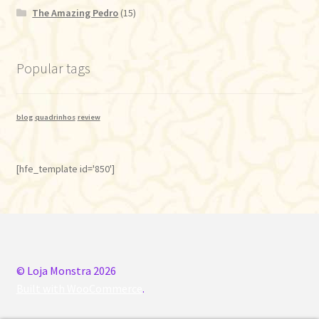
The Amazing Pedro
(15)
Popular tags
blog
quadrinhos
review
[hfe_template id='850']
© Loja Monstra 2026
Built with WooCommerce
.