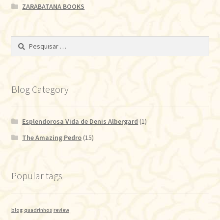
ZARABATANA BOOKS
Pesquisar
por:
Blog Category
Esplendorosa Vida de Denis Albergard
(1)
The Amazing Pedro
(15)
Popular tags
blog
quadrinhos
review