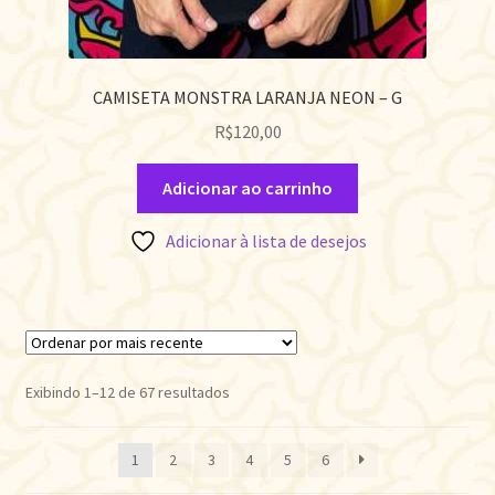
CAMISETA MONSTRA LARANJA NEON – G
R$
120,00
Adicionar ao carrinho
Adicionar à lista de desejos
Classificado
Exibindo 1–12 de 67 resultados
por
mais
1
2
3
4
5
6
recente