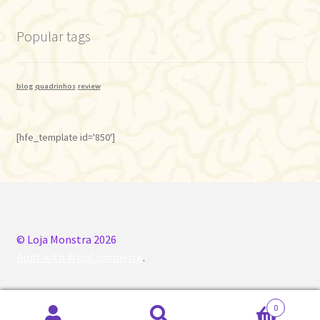
Popular tags
blog
quadrinhos
review
[hfe_template id='850']
© Loja Monstra 2026
Built with WooCommerce
.
0