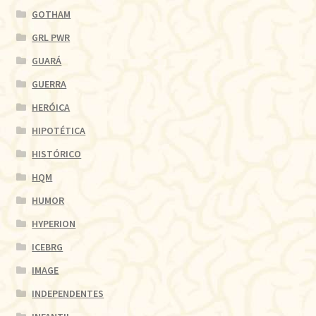
GOTHAM
GRL PWR
GUARÁ
GUERRA
HERÓICA
HIPOTÉTICA
HISTÓRICO
HQM
HUMOR
HYPERION
ICEBRG
IMAGE
INDEPENDENTES