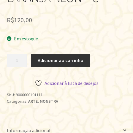
R$
120,00
Em estoque
CAMISETA
Adicionar ao carrinho
MONSTRA
LARANJA
NEON
Adicionar à lista de desejos
-
G
SKU:
9000000101111
Categorias:
ARTE
,
MONSTRA
quantidade
Informação adicional