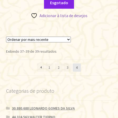
Esgotado
Adicionar à lista de desejos
Classificado
Exibindo 37–39 de 39 resultados
por
mais
1
2
3
4
recente
Categorias de produto
30.880.688 LEONARDO GOMES DA SILVA
44.324.563 WALTER TIERNO