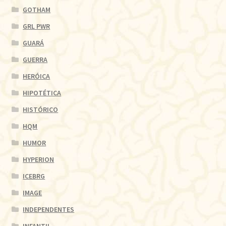
GOTHAM
GRL PWR
GUARÁ
GUERRA
HERÓICA
HIPOTÉTICA
HISTÓRICO
HQM
HUMOR
HYPERION
ICEBRG
IMAGE
INDEPENDENTES
INFANTIL