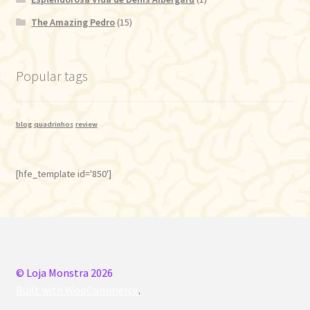
The Amazing Pedro
(15)
Popular tags
blog
quadrinhos
review
[hfe_template id='850']
© Loja Monstra 2026
Built with WooCommerce
.