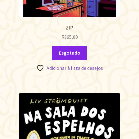
ZIP
R$
65,00
Esgotado
Adicionar à lista de desejos