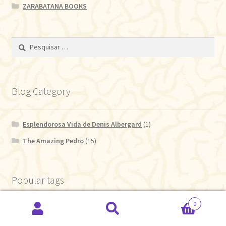
ZARABATANA BOOKS
Pesquisar
por:
Blog Category
Esplendorosa Vida de Denis Albergard
(1)
The Amazing Pedro
(15)
Popular tags
0
Pesquisar
Pesquisar
blog
quadrinhos
review