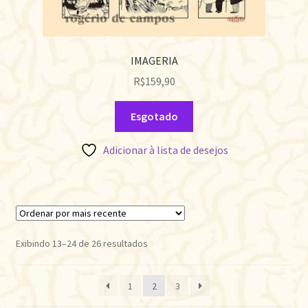
IMAGERIA
R$
159,90
Esgotado
Adicionar à lista de desejos
Classificado
Exibindo 13–24 de 26 resultados
por
mais
1
2
3
recente