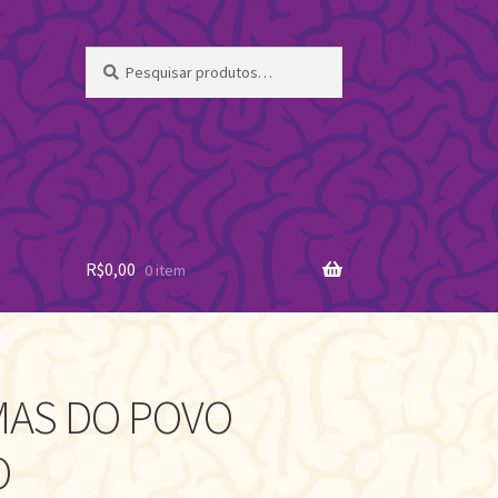
Pesquisar
Pesquisar
por:
R$
0,00
0 item
MAS DO POVO
O