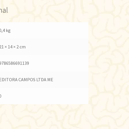
nal
0,4 kg
21 × 14 × 2 cm
9786586691139
EDITORA CAMPOS LTDA ME
0