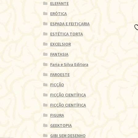
ELEFANTE
ERÓTICA
ESPADA E FEITIÇARIA
ESTÉTICA TORTA
EXCELSIOR
FANTASIA
Faria e Silva Editora
FAROESTE
FICÇÃO
FICÇÃO CIENTÍFICA
FICÇÃO CIENTÍFICA
FIGURA
GEEKTOPIA
GIBI SEM DESENHO