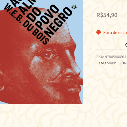
R$
54,90
Fora de est
SKU:
97865866911
Categorias:
TEÓR