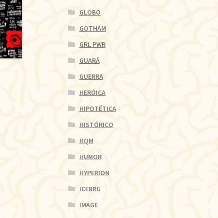
GLOBO
GOTHAM
GRL PWR
GUARÁ
GUERRA
HERÓICA
HIPOTÉTICA
HISTÓRICO
HQM
HUMOR
HYPERION
ICEBRG
IMAGE