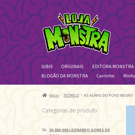
Pular
Pular
para
para
navegação
o
conteúdo
GIBIS
ORIGINAIS
EDITORA MONSTRA
BLOGÃO DA MONSTRA
Carrinho
Minh
Início
TEÓRICO
AS ALMAS DO POVO NEGRO
Categorias de produto
30.880.688 LEONARDO GOMES DA