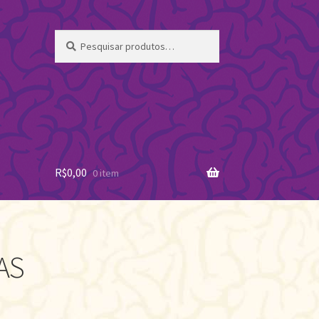
Pesquisar
Pesquisar
por:
R$
0,00
0 item
AS