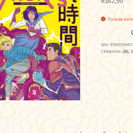
R$
62,90
Fora de est
SKU:
97865559457
Categorias:
JBC
,