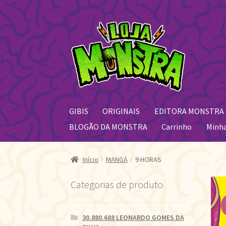
Pular
Pular
para
para
navegação
o
conteúdo
GIBIS
ORIGINAIS
EDITORA MONSTRA
BLOGÃO DA MONSTRA
Carrinho
Minh
Início
MANGÁ
9 HORAS
Categorias de produto
30.880.688 LEONARDO GOMES DA