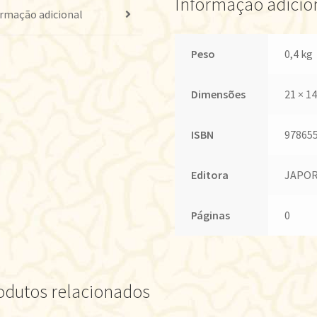
Informação adicio
rmação adicional
Peso
0,4 kg
Dimensões
21 × 14
ISBN
97865
Editora
JAPOR
Páginas
0
odutos relacionados