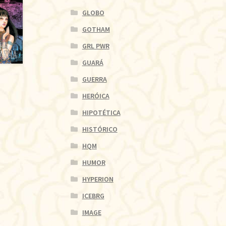
GLOBO
GOTHAM
GRL PWR
GUARÁ
GUERRA
HERÓICA
HIPOTÉTICA
HISTÓRICO
HQM
HUMOR
HYPERION
ICEBRG
IMAGE