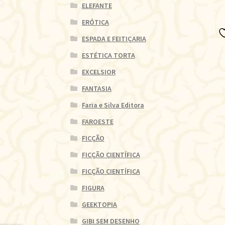
ELEFANTE
ERÓTICA
ESPADA E FEITIÇARIA
ESTÉTICA TORTA
EXCELSIOR
FANTASIA
Faria e Silva Editora
FAROESTE
FICÇÃO
FICÇÃO CIENTÍFICA
FICÇÃO CIENTÍFICA
FIGURA
GEEKTOPIA
GIBI SEM DESENHO