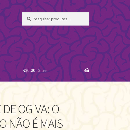
Pesquisar
Pesquisar
por:
R$
0,00
0 item
 DE OGIVA: O
 NÃO É MAIS