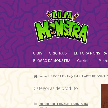
Pular
Pular
para
para
navegação
o
conteúdo
GIBIS
ORIGINAIS
EDITORA MONSTRA
BLOGÃO DA MONSTRA
Carrinho
Minh
Início
PIPOCA E NANQUIM
A ARTE DE OGIVA
Categorias de produto
30.880.688 LEONARDO GOMES DA