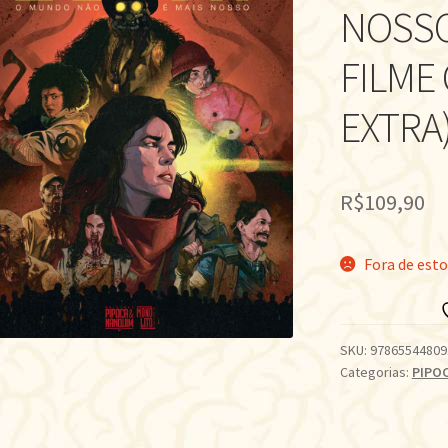
NOSSO
FILME
EXTRA
R$
109,90
Fora de est
SKU:
97865544809
Categorias:
PIPO