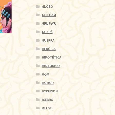
GLOBO
GOTHAM
GRL PWR
GUARÁ
GUERRA
HERÓICA
HIPOTÉTICA
HISTÓRICO
HQM
HUMOR
HYPERION
ICEBRG
IMAGE