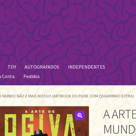
TOY
AUTOGRAFADOS
INDEPENDENTES
a Conta
Pedidos
: O MUNDO NÃO É MAIS NOSSO (ARTBOOK DO FILME COM QUADRINHO EXTRA)
A ARTE
🔍
MUNDO