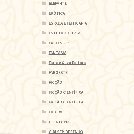
ELEFANTE
ERÓTICA
ESPADA E FEITIÇARIA
ESTÉTICA TORTA
EXCELSIOR
FANTASIA
Faria e Silva Editora
FAROESTE
FICÇÃO
FICÇÃO CIENTÍFICA
FICÇÃO CIENTÍFICA
FIGURA
GEEKTOPIA
GIBI SEM DESENHO