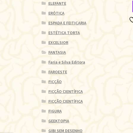
ELEFANTE
ERÓTICA
ESPADA E FEITIÇARIA
ESTÉTICA TORTA
EXCELSIOR
FANTASIA
Faria e Silva Editora
FAROESTE
FICÇÃO
FICÇÃO CIENTÍFICA
FICÇÃO CIENTÍFICA
FIGURA
GEEKTOPIA
GIBI SEM DESENHO