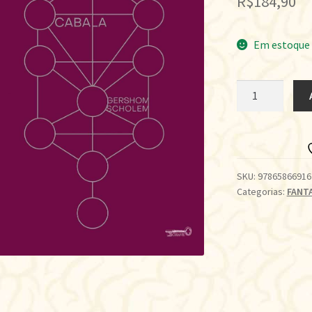
R$
184,90
Em estoque
A
CABALA
quantidade
SKU:
97865866916
Categorias:
FANT