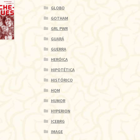
GLOBO
GOTHAM
GRL PWR
GUARÁ
GUERRA
HERÓICA
HIPOTÉTICA
HISTÓRICO
HQM
HUMOR
HYPERION
ICEBRG
IMAGE