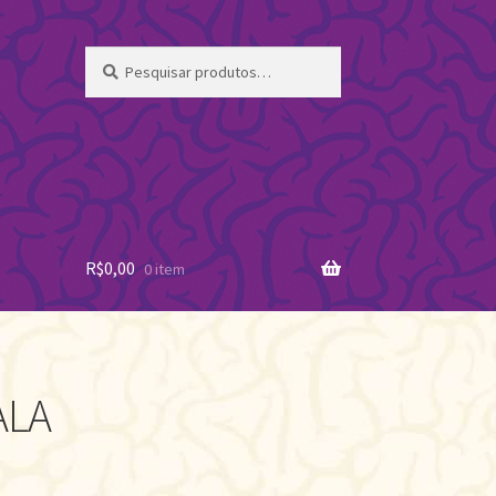
Pesquisar
Pesquisar
por:
R$
0,00
0 item
ALA