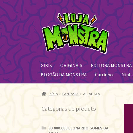
Pular
Pular
para
para
navegação
o
conteúdo
GIBIS
ORIGINAIS
EDITORA MONSTRA
BLOGÃO DA MONSTRA
Carrinho
Minh
Início
FANTASIA
A CABALA
Categorias de produto
30.880.688 LEONARDO GOMES DA