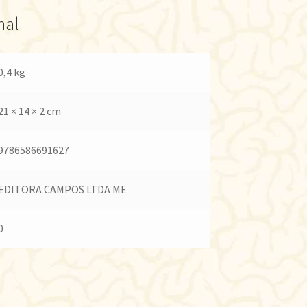
nal
0,4 kg
21 × 14 × 2 cm
9786586691627
EDITORA CAMPOS LTDA ME
0