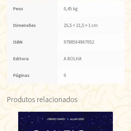
Peso
0,45 kg
Dimensões
25,5 × 21,5 × 1 cm
ISBN
9788564967052
Editora
A BOLHA
Páginas
0
Produtos relacionados