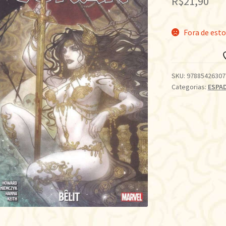
R$
21,90
Fora de est
SKU:
97885426307
Categorias:
ESPAD