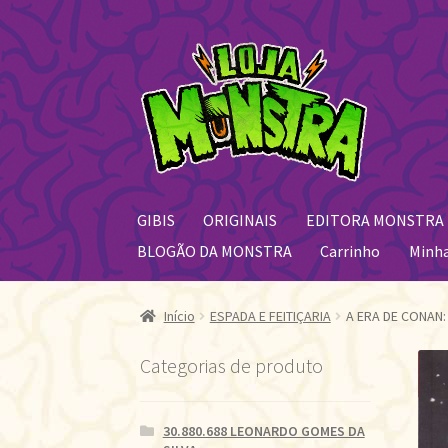
Pular
Pular
para
para
navegação
o
conteúdo
GIBIS
ORIGINAIS
EDITORA MONSTRA
BLOGÃO DA MONSTRA
Carrinho
Minh
Início
ESPADA E FEITIÇARIA
A ERA DE CONAN: 
Categorias de produto
30.880.688 LEONARDO GOMES DA