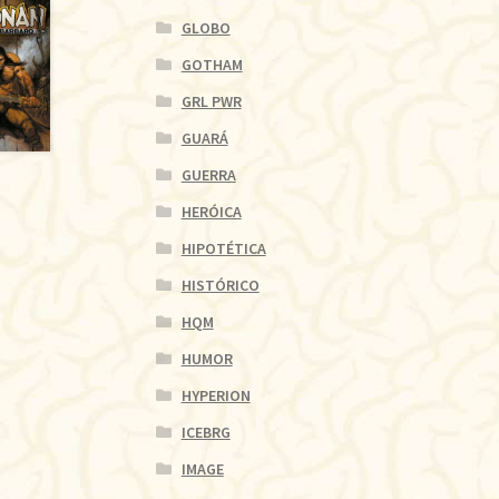
GLOBO
GOTHAM
GRL PWR
GUARÁ
GUERRA
HERÓICA
HIPOTÉTICA
HISTÓRICO
HQM
HUMOR
HYPERION
ICEBRG
IMAGE