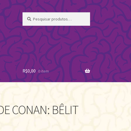
Pesquisar
Pesquisar
por:
R$
0,00
0 item
DE CONAN: BÊLIT