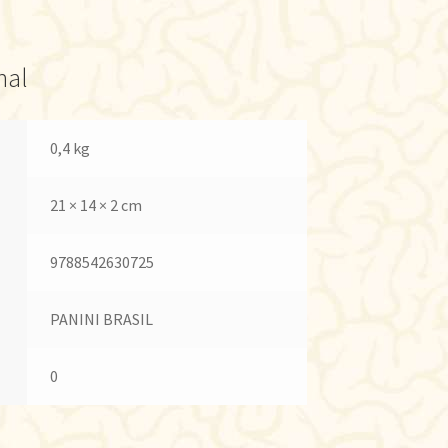
nal
0,4 kg
21 × 14 × 2 cm
9788542630725
PANINI BRASIL
0