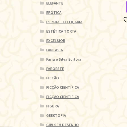
ELEFANTE
ERÓTICA
ESPADA E FEITIÇARIA
ESTÉTICA TORTA
EXCELSIOR
FANTASIA
Faria e Silva Editora
FAROESTE
FICÇÃO
FICÇÃO CIENTÍFICA
FICÇÃO CIENTÍFICA
FIGURA
GEEKTOPIA
GIBI SEM DESENHO