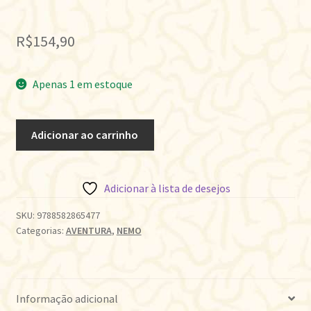
R$
154,90
Apenas 1 em estoque
A
Adicionar ao carrinho
IDADE
DE
OURO
Adicionar à lista de desejos
•
VOL.02
SKU:
9788582865477
Categorias:
AVENTURA
,
NEMO
quantidade
Informação adicional