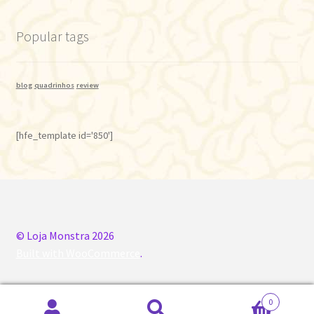
Popular tags
blog
quadrinhos
review
[hfe_template id='850']
© Loja Monstra 2026
Built with WooCommerce
.
0