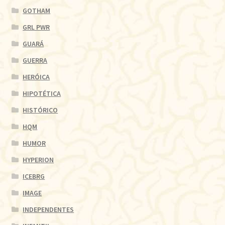
GOTHAM
GRL PWR
GUARÁ
GUERRA
HERÓICA
HIPOTÉTICA
HISTÓRICO
HQM
HUMOR
HYPERION
ICEBRG
IMAGE
INDEPENDENTES