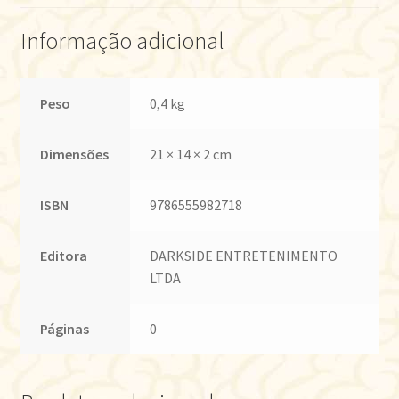
Informação adicional
Peso
0,4 kg
Dimensões
21 × 14 × 2 cm
ISBN
9786555982718
Editora
DARKSIDE ENTRETENIMENTO
LTDA
Páginas
0