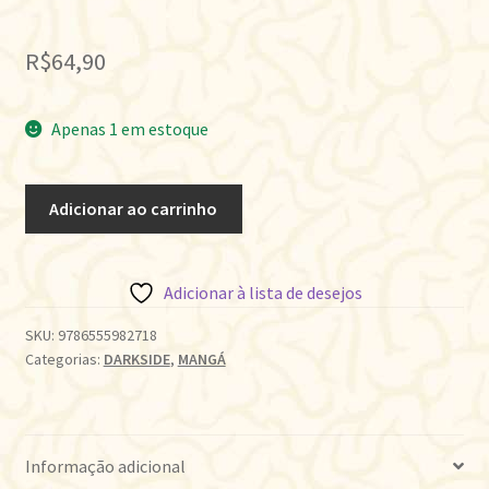
R$
64,90
Apenas 1 em estoque
A
Adicionar ao carrinho
MENINA
DO
OUTRO
Adicionar à lista de desejos
LADO
•
SKU:
9786555982718
Categorias:
DARKSIDE
,
MANGÁ
VOL.09
quantidade
Informação adicional