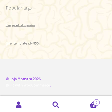
Popular tags
blog
quadrinhos
review
[hfe_template id='850']
© Loja Monstra 2026
Built with WooCommerce
.
0
Pesquisar
Pesquisar