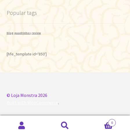
Popular tags
blog
quadrinhos
review
[hfe_template id='850']
© Loja Monstra 2026
Built with WooCommerce
.
0
Pesquisar
Pesquisar