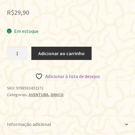
R$
29,90
Em estoque
A
Adicionar ao carrinho
TEIA
ESCARLATE
quantidade
Adicionar à lista de desejos
SKU:
9788582432372
Categorias:
AVENTURA
,
DRACO
Informação adicional