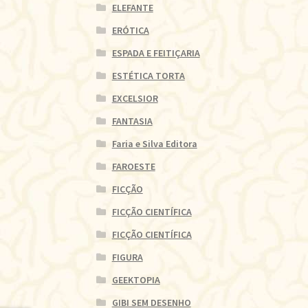
ELEFANTE
ERÓTICA
ESPADA E FEITIÇARIA
ESTÉTICA TORTA
EXCELSIOR
FANTASIA
Faria e Silva Editora
FAROESTE
FICÇÃO
FICÇÃO CIENTÍFICA
FICÇÃO CIENTÍFICA
FIGURA
GEEKTOPIA
GIBI SEM DESENHO