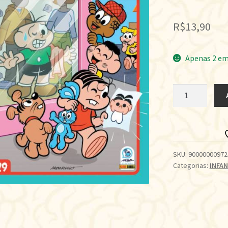
R$
13,90
Apenas 2 em
ALMANAQUE
DO
CEBOLINHA
(2021)
-
29
SKU:
90000000972
Categorias:
INFAN
quantidade