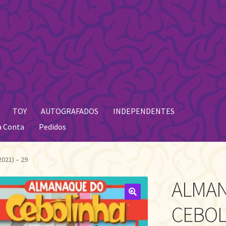
TOY
AUTOGRAFADOS
INDEPENDENTES
a Conta
Pedidos
021) – 29
ALMA
🔍
CEBOLI