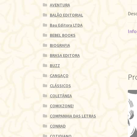
AVENTURA
Desc
BALÃO EDITORIAL
Bau Editora LTDA
Info
BEBEL BOOKS
BIOGRAFIA
BRASA EDITORA
BUZZ
Pr
CANGAÇO
CLÁSSICOS
COLETÂNEA
COMIXZONE!
COMPANHIA DAS LETRAS
CONRAD
COTIDIANO