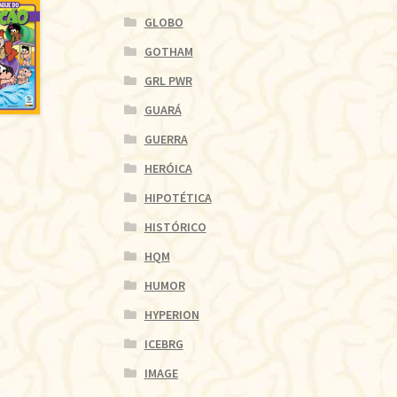
GLOBO
GOTHAM
GRL PWR
GUARÁ
GUERRA
HERÓICA
HIPOTÉTICA
HISTÓRICO
HQM
HUMOR
HYPERION
ICEBRG
IMAGE