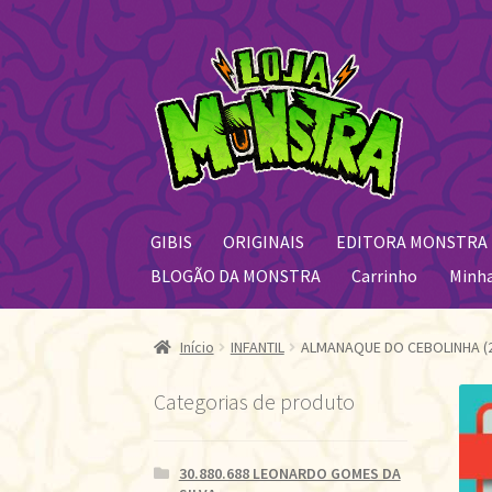
Pular
Pular
para
para
navegação
o
conteúdo
GIBIS
ORIGINAIS
EDITORA MONSTRA
BLOGÃO DA MONSTRA
Carrinho
Minh
Início
INFANTIL
ALMANAQUE DO CEBOLINHA (2
Categorias de produto
30.880.688 LEONARDO GOMES DA