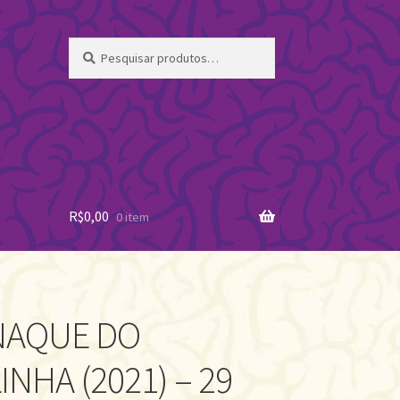
Pesquisar
Pesquisar
por:
R$
0,00
0 item
NAQUE DO
NHA (2021) – 29