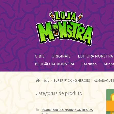
Pular
Pular
para
para
navegação
o
conteúdo
GIBIS
ORIGINAIS
EDITORA MONSTRA
BLOGÃO DA MONSTRA
Carrinho
Minh
Início
SUPER-F*CKING-HEROES
ALMANAQUE D
Categorias de produto
30.880.688 LEONARDO GOMES DA