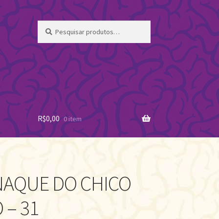
Pesquisar
Pesquisar
por:
R$
0,00
0 item
AQUE DO CHICO
 – 31