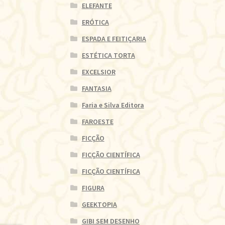
ELEFANTE
ERÓTICA
ESPADA E FEITIÇARIA
ESTÉTICA TORTA
EXCELSIOR
FANTASIA
Faria e Silva Editora
FAROESTE
FICÇÃO
FICÇÃO CIENTÍFICA
FICÇÃO CIENTÍFICA
FIGURA
GEEKTOPIA
GIBI SEM DESENHO