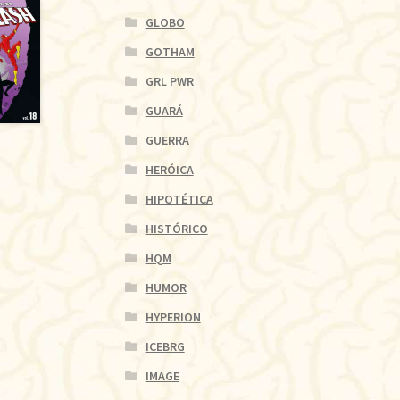
GLOBO
GOTHAM
GRL PWR
GUARÁ
GUERRA
HERÓICA
HIPOTÉTICA
HISTÓRICO
HQM
HUMOR
HYPERION
ICEBRG
IMAGE