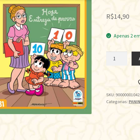
R$
14,90
Apenas 2 em
ALMANAQUE
DO
CHICO
BENTO
-
31
SKU:
90000001042
Categorias:
PANIN
quantidade