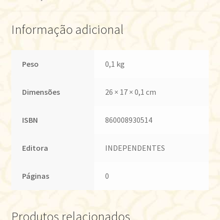
Informação adicional
Peso
0,1 kg
Dimensões
26 × 17 × 0,1 cm
ISBN
860008930514
Editora
INDEPENDENTES
Páginas
0
Produtos relacionados