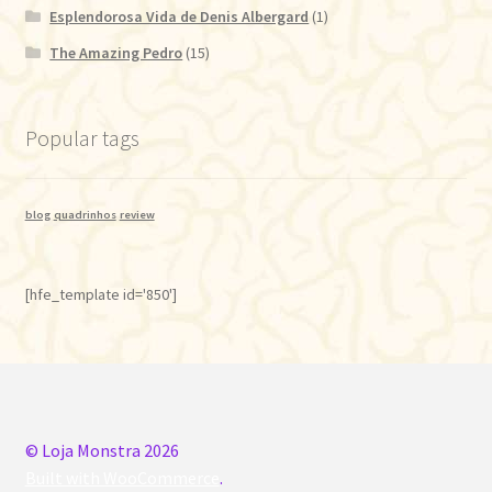
Esplendorosa Vida de Denis Albergard
(1)
The Amazing Pedro
(15)
Popular tags
blog
quadrinhos
review
[hfe_template id='850']
© Loja Monstra 2026
Built with WooCommerce
.