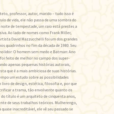
eto, professor, autor, marido – tudo isso é
ulo de vida, ele não passa de uma sombra do
noite de tempestade, um raio está prestes a
siva. Ao lado de nomes como Frank Miller,
artista David Mazzucchelli foi um dos grandes
nos quadrinhos no fim da década de 1980. Seu
molidor: O homem sem medo e Batman: Ano
e foi feito de melhor no campo dos super-
cando apenas pequenas histórias autorais,
sta que é a mais ambiciosa de suas histórias.
empo um estudo sobre as possibilidades
livro de design, estética, filosofia e, por que
crificar a trama, tão envolvente quanto os
 do título é um arquiteto de cinquenta anos,
nte de seus trabalhos teóricos. Mulherengo,
quase inacreditável, ele vê seu passado se