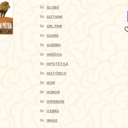
GLOBO
GOTHAM
GRL PWR
GUARÁ
GUERRA
HERÓICA
HIPOTÉTICA
HISTÓRICO
HQM
HUMOR
HYPERION
ICEBRG
IMAGE