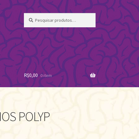
Pesquisar
Pesquisar
por:
R$
0,00
0 item
IOS POLYP