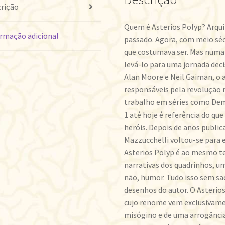
rição
Quem é Asterios Polyp? Arquit
rmação adicional
passado. Agora, com meio séc
que costumava ser. Mas numa 
levá-lo para uma jornada deci
Alan Moore e Neil Gaiman, o 
responsáveis pela revolução 
trabalho em séries como De
1 até hoje é referência do qu
heróis. Depois de anos publi
Mazzucchelli voltou-se para e
Asterios Polyp é ao mesmo t
narrativas dos quadrinhos, um 
não, humor. Tudo isso sem sa
desenhos do autor. O Asterios
cujo renome vem exclusivame
misógino e de uma arrogância 