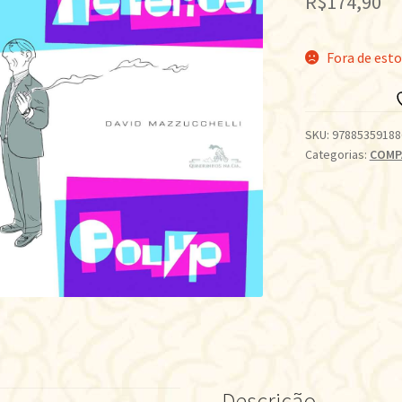
R$
174,90
Fora de est
SKU:
97885359188
Categorias:
COMP
Descrição