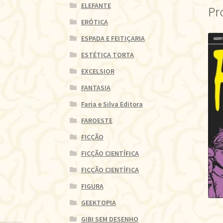
ELEFANTE
Pr
ERÓTICA
ESPADA E FEITIÇARIA
ESTÉTICA TORTA
EXCELSIOR
FANTASIA
Faria e Silva Editora
FAROESTE
FICÇÃO
FICÇÃO CIENTÍFICA
FICÇÃO CIENTÍFICA
FIGURA
GEEKTOPIA
GIBI SEM DESENHO