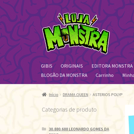
Pular
Pular
para
para
navegação
o
conteúdo
GIBIS
ORIGINAIS
EDITORA MONSTRA
BLOGÃO DA MONSTRA
Carrinho
Minh
Início
DRAMA QUEEN
ASTERIOS POLYP
Categorias de produto
30.880.688 LEONARDO GOMES DA