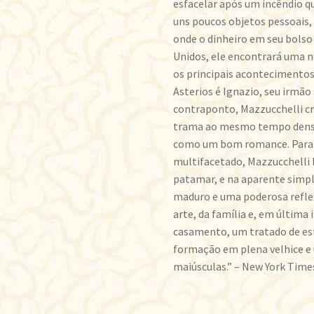
esfacelar após um incêndio q
uns poucos objetos pessoais,
onde o dinheiro em seu bolso
Unidos, ele encontrará uma n
os principais acontecimentos 
Asterios é Ignazio, seu irmã
contraponto, Mazzucchelli cr
trama ao mesmo tempo densa –
como um bom romance. Para 
multifacetado, Mazzucchelli 
patamar, e na aparente simpl
maduro e uma poderosa refle
arte, da família e, em última 
casamento, um tratado de est
formação em plena velhice e
maiúsculas.” – New York Tim