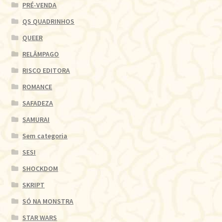
PRÉ-VENDA
QS QUADRINHOS
QUEER
RELÂMPAGO
RISCO EDITORA
ROMANCE
SAFADEZA
SAMURAI
Sem categoria
SESI
SHOCKDOM
SKRIPT
SÓ NA MONSTRA
STAR WARS