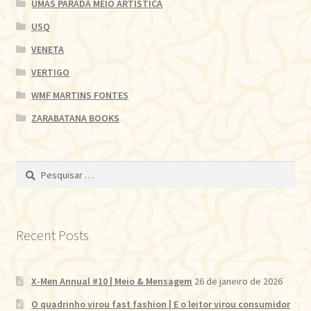
UMAS PARADA MEIO ARTÍSTICA
USQ
VENETA
VERTIGO
WMF MARTINS FONTES
ZARABATANA BOOKS
Pesquisar
por:
Recent Posts
X-Men Annual #10 | Meio & Mensagem
26 de janeiro de 2026
O quadrinho virou fast fashion | E o leitor virou consumidor