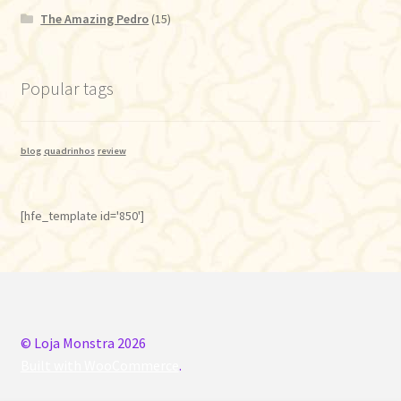
The Amazing Pedro
(15)
Popular tags
blog
quadrinhos
review
[hfe_template id='850']
© Loja Monstra 2026
Built with WooCommerce
.