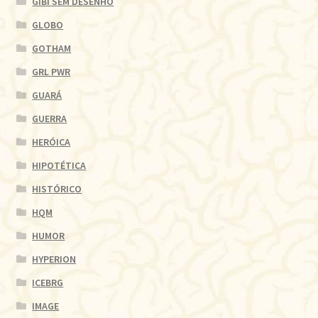
GIBI SEM DESENHO
GLOBO
GOTHAM
GRL PWR
GUARÁ
GUERRA
HERÓICA
HIPOTÉTICA
HISTÓRICO
HQM
HUMOR
HYPERION
ICEBRG
IMAGE