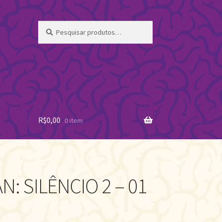
Pesquisar
Pesquisar
por:
R$
0,00
0 item
: SILÊNCIO 2 – 01