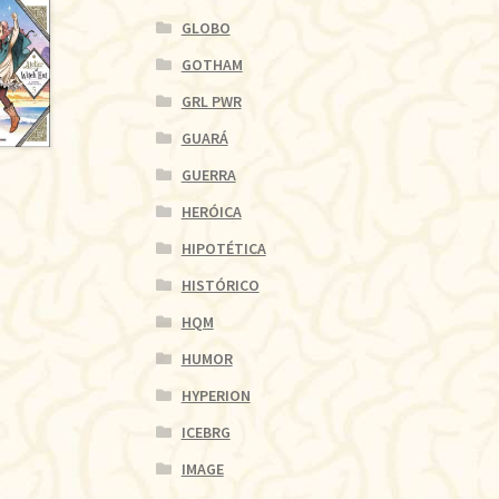
GLOBO
GOTHAM
GRL PWR
GUARÁ
GUERRA
HERÓICA
HIPOTÉTICA
HISTÓRICO
HQM
HUMOR
HYPERION
ICEBRG
IMAGE