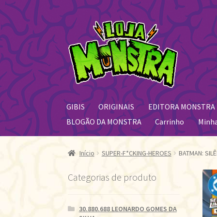
Pular
Pular
para
para
navegação
o
conteúdo
GIBIS
ORIGINAIS
EDITORA MONSTRA
BLOGÃO DA MONSTRA
Carrinho
Minh
Início
SUPER-F*CKING-HEROES
BATMAN: SILÊ
Categorias de produto
30.880.688 LEONARDO GOMES DA