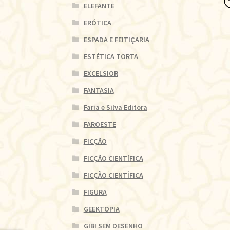
ELEFANTE
ERÓTICA
ESPADA E FEITIÇARIA
ESTÉTICA TORTA
EXCELSIOR
FANTASIA
Faria e Silva Editora
FAROESTE
FICÇÃO
FICÇÃO CIENTÍFICA
FICÇÃO CIENTÍFICA
FIGURA
GEEKTOPIA
GIBI SEM DESENHO